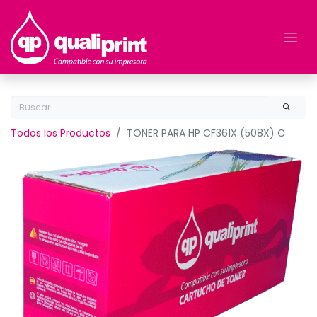
Todos los Productos
TONER PARA HP CF361X (508X) C