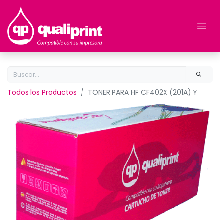
Todos los Productos
TONER PARA HP CF402X (201A) Y