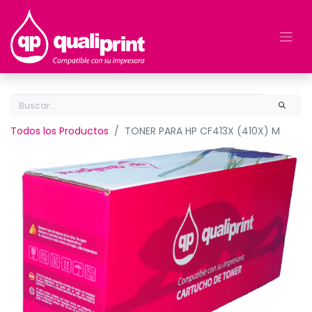
Todos los Productos
TONER PARA HP CF413X (410X) M