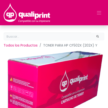
Todos los Productos
TONER PARA HP CF502X (202X) Y