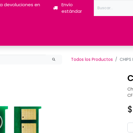
ra devoluciones en
Envío
estándar
Tóner
Tintas
Pantum
Impresoras 3D
Escán
Todos los Productos
CHIPS
C
Ch
CF