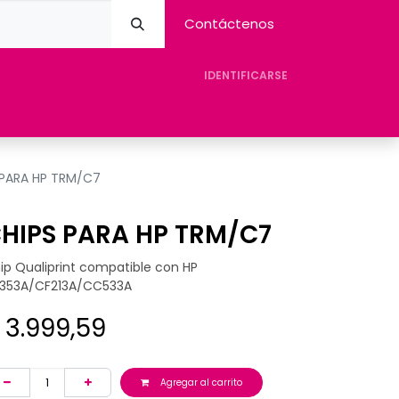
Contáctenos
IDENTIFICARSE
eres Avision
Tienda
Contacto
Ayuda
 PARA HP TRM/C7
HIPS PARA HP TRM/C7
ip Qualiprint compatible con HP
353A/CF213A/CC533A
$
3.999,59
Agregar al carrito