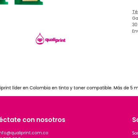
Té
Ga
30
En
rint líder en Colombia en tinta y toner compatible. Más de 5 m
éctate con nosotros
S
info@qualiprint.com.co
So