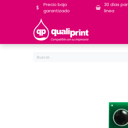
Precio bajo
30 días pa
garantizado
línea