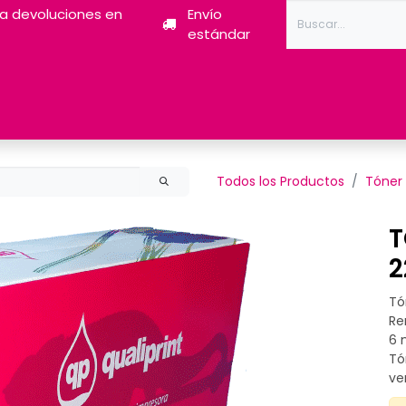
ra devoluciones en
Envío
estándar
Tóner
Tintas
Pantum
Impresoras 3D
Escán
Todos los Productos
Tóner
T
2
Tó
Re
6 
Tó
ve