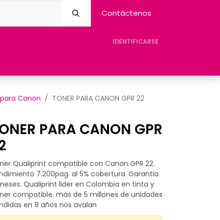
Contáctenos
IDENTIFICARSE
eres Avision
Tienda
Contacto
Ayuda
 para Canon
TONER PARA CANON GPR 22
ONER PARA CANON GPR
2
ner Qualiprint compatible con Canon GPR 22.
ndimiento 7.200pag. al 5% cobertura. Garantia
meses. Qualiprint lider en Colombia en tinta y
ner compatible. más de 5 millones de unidades
ndidas en 8 años nos avalan