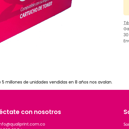
Té
Ga
30
En
e 5 millones de unidades vendidas en 8 años nos avalan.
éctate con nosotros
S
info@qualiprint.com.co
So