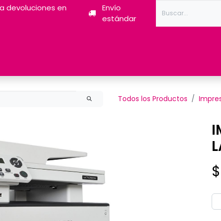
ra devoluciones en
Envío
estándar
Tóner
Tintas
Pantum
Impresoras 3D
Escán
Todos los Productos
Impre
I
L