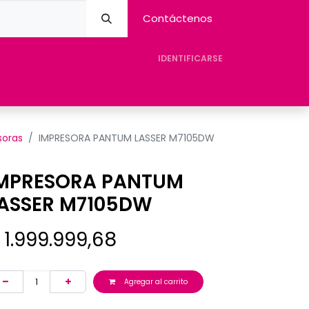
Contáctenos
IDENTIFICARSE
eres Avision
Tienda
Contacto
Ayuda
soras
IMPRESORA PANTUM LASSER M7105DW
MPRESORA PANTUM
ASSER M7105DW
$
1.999.999,68
Agregar al carrito