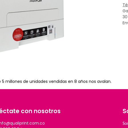
Té
Ga
30
En
e 5 millones de unidades vendidas en 8 años nos avalan.
éctate con nosotros
S
info@qualiprint.com.co
So