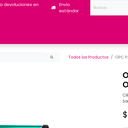
ra devoluciones en
Envío
estándar
Tóner
Tintas
Pantum
Impresoras 3D
Escán
Todos los Productos
OPC P
O
O
Ci
Sa