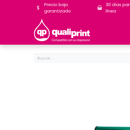
Precio bajo
30 días pa
garantizado
línea