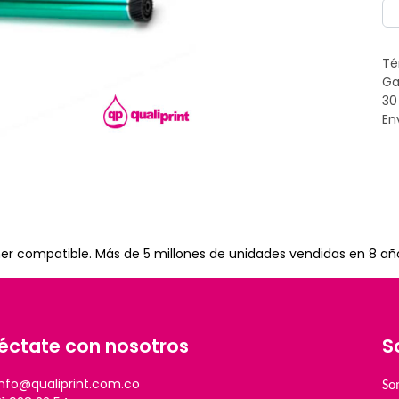
Té
Ga
30
En
toner compatible. Más de 5 millones de unidades vendidas en 8 añ
éctate con nosotros
S
info@qualiprint.com.co
So