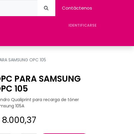
Contáctenos
IDENTIFICARSE
eres Avision
Tienda
Contacto
Ayuda
ARA SAMSUNG OPC 105
PC PARA SAMSUNG
PC 105
lindro Qualiprint para recarga de tóner
msung 105A
$
8.000,37