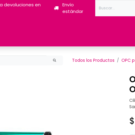
ra devoluciones en
Envío
estándar
Tóner
Tintas
Pantum
Impresoras 3D
Escán
Todos los Productos
OPC p
O
O
Ci
Sa