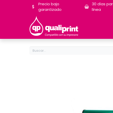
Precio bajo
30 días pa
garantizado
línea