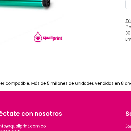
Té
Ga
30
En
toner compatible. Más de 5 millones de unidades vendidas en 8 añ
éctate con nosotros
S
info@qualiprint.com.co
So