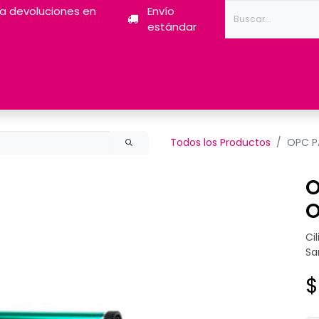
ra devoluciones en
Envío
estándar
Tóner
Tintas
Pantum
Impresoras 3D
Escán
Todos los Productos
OPC P
O
O
Ci
Sa