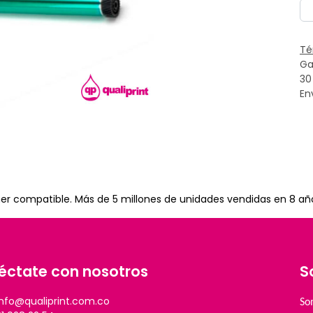
Té
Ga
30
En
toner compatible. Más de 5 millones de unidades vendidas en 8 añ
éctate con nosotros
S
info@qualiprint.com.co
So