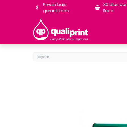
Precio bajo
30 días pa
garantizado
línea