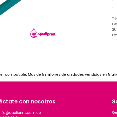
Té
Ga
30
En
toner compatible. Más de 5 millones de unidades vendidas en 8 añ
éctate con nosotros
S
info@qualiprint.com.co
So