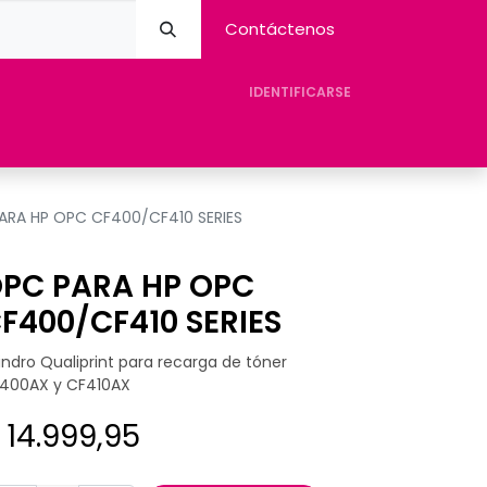
Contáctenos
IDENTIFICARSE
eres Avision
Tienda
Contacto
Ayuda
ARA HP OPC CF400/CF410 SERIES
PC PARA HP OPC
F400/CF410 SERIES
lindro Qualiprint para recarga de tóner
400AX y CF410AX
$
14.999,95