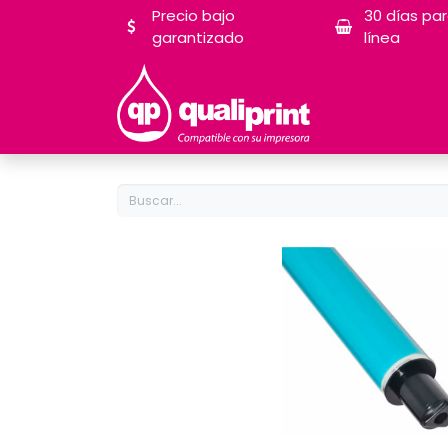
Precio bajo
30 días pa
garantizado
línea