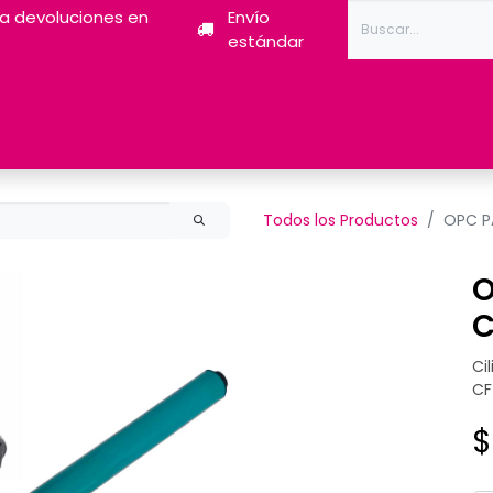
ra devoluciones en
Envío
estándar
Tóner
Tintas
Pantum
Impresoras 3D
Escán
Todos los Productos
OPC P
O
C
Ci
CF