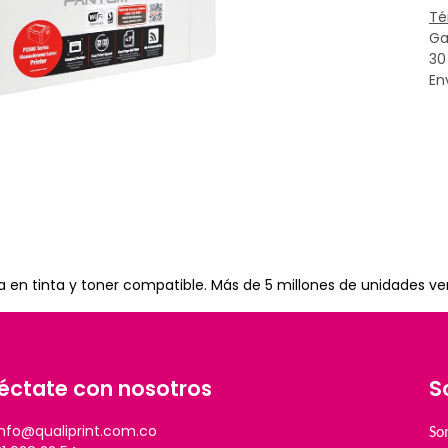
Té
Ga
30
En
a en tinta y toner compatible. Más de 5 millones de unidades ve
éctate con nosotros
S
info@qualiprint.com.co
So