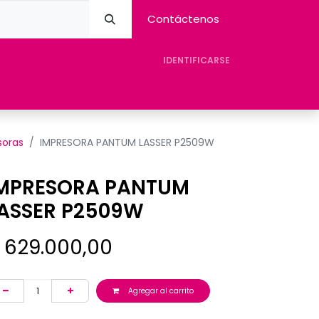
Contáctenos
IDENTIFICARSE
eres Avision
Tienda
Contacto
Ayuda
soras
IMPRESORA PANTUM LASSER P2509W
MPRESORA PANTUM
ASSER P2509W
$
629.000,00
Agregar al carrito