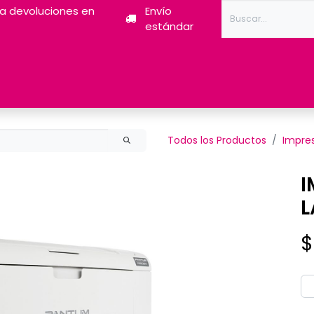
ra devoluciones en
Envío
estándar
Tóner
Tintas
Pantum
Impresoras 3D
Escán
Todos los Productos
Impre
I
L