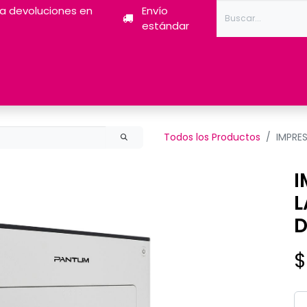
ra devoluciones en
Envío
estándar
Tóner
Tintas
Pantum
Impresoras 3D
Escán
Todos los Productos
IMPRE
I
L