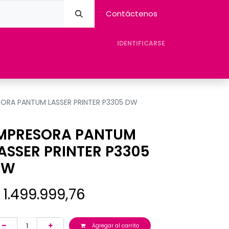
Contáctenos
IDENTIFICARSE
eres Avision
Tienda
Contacto
Ayuda
SORA PANTUM LASSER PRINTER P3305 DW
MPRESORA PANTUM
ASSER PRINTER P3305
DW
$
1.499.999,76
Agregar al carrito