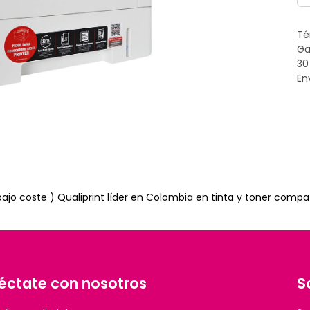
Té
Ga
30
En
 bajo coste ) Qualiprint líder en Colombia en tinta y toner comp
éctate con nosotros
S