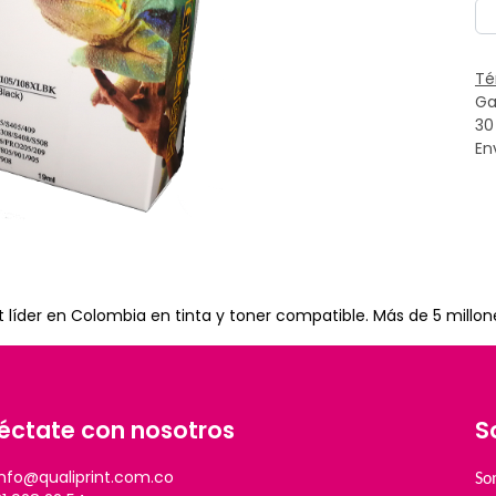
Té
Ga
30
En
 líder en Colombia en tinta y toner compatible. Más de 5 millo
éctate con nosotros
S
info@qualiprint.com.co
So