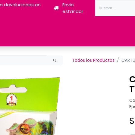
ra devoluciones en
Envío
estándar
Tóner
Tintas
Pantum
Impresoras 3D
Escán
Todos los Productos
CARTU
C
T
Ca
Ep