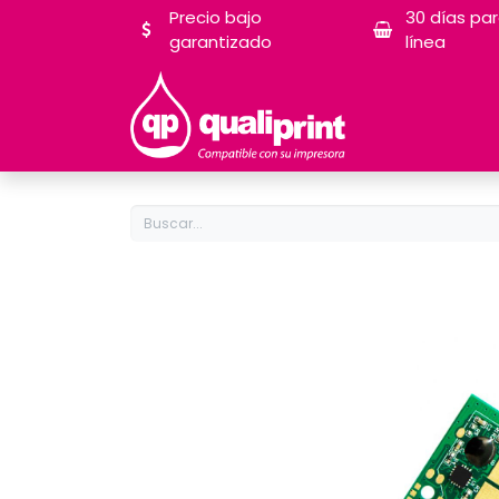
Precio bajo
30 días pa
garantizado
línea