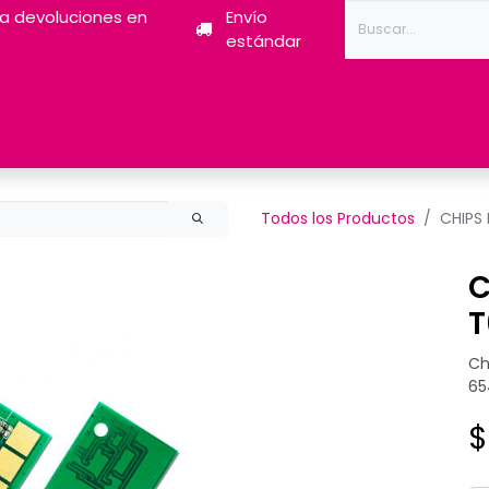
ra devoluciones en
Envío
estándar
Tóner
Tintas
Pantum
Impresoras 3D
Escán
Todos los Productos
CHIPS
C
T
Ch
65