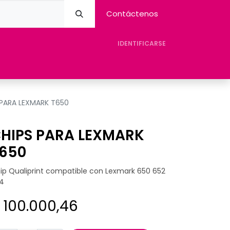
Contáctenos
IDENTIFICARSE
eres Avision
Tienda
Contacto
Ayuda
 PARA LEXMARK T650
HIPS PARA LEXMARK
650
ip Qualiprint compatible con Lexmark 650 652
4
$
100.000,46