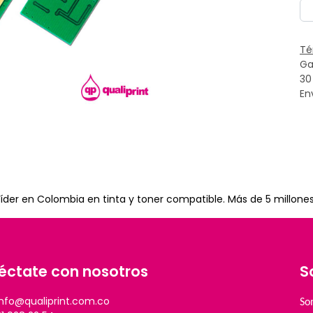
Té
Ga
30
En
íder en Colombia en tinta y toner compatible. Más de 5 millone
éctate con nosotros
S
info@qualiprint.com.co
So