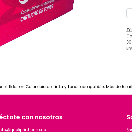
Té
Ga
30
En
nt líder en Colombia en tinta y toner compatible. Más de 5 mil
éctate con nosotros
S
info@qualiprint.com.co
So