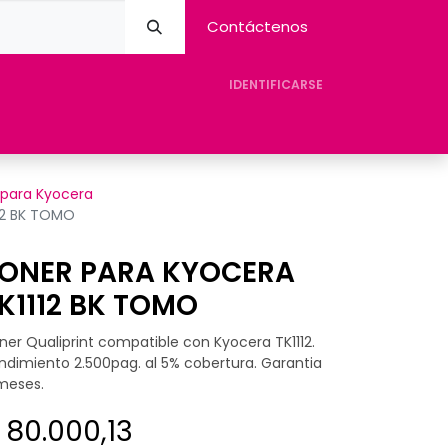
Contáctenos
IDENTIFICARSE
eres Avision
Tienda
Contacto
Ayuda
 para Kyocera
12 BK TOMO
ONER PARA KYOCERA
K1112 BK TOMO
ner Qualiprint compatible con Kyocera TK1112.
ndimiento 2.500pag. al 5% cobertura. Garantia
meses.
$
80.000,13