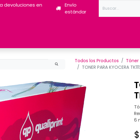
ra devoluciones en
Envío
estándar
Tóner
Tintas
Pantum
Impresoras 3D
Escán
Todos los Productos
Tóner
TONER PARA KYOCERA TK11
T
T
Tó
Re
6 