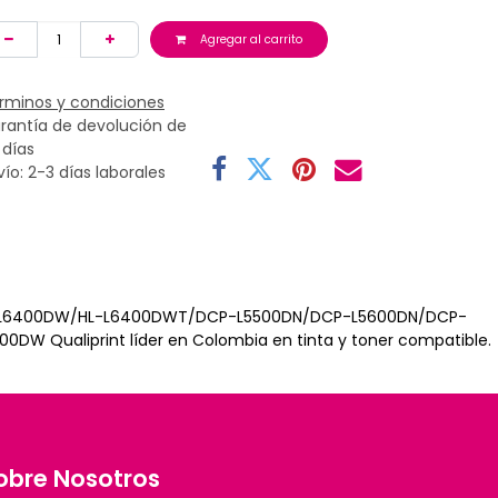
Agregar al carrito
rminos y condiciones
rantía de devolución de
 días
vío: 2-3 días laborales
L-L6400DW/HL-L6400DWT/DCP-L5500DN/DCP-L5600DN/DCP-
liprint líder en Colombia en tinta y toner compatible.
obre Nosotros