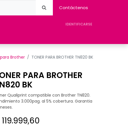
Contáctenos
IDENTIFICARSE
eres Avision
Tienda
Contacto
Ayuda
para Brother
TONER PARA BROTHER TN820 BK
ONER PARA BROTHER
N820 BK
ner Qualiprint compatible con Brother TN820.
ndimiento 3.000pag. al 5% cobertura. Garantia
meses.
$
119.999,60