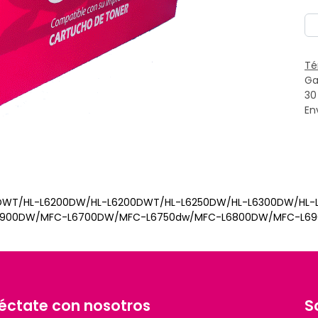
Té
Ga
30
En
200DWT/HL-L6200DW/HL-L6200DWT/HL-L6250DW/HL-L6300DW/H
DW/MFC-L6700DW/MFC-L6750dw/MFC-L6800DW/MFC-L6900DW Qua
éctate con nosotros
S