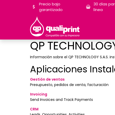
Precio bajo
30 días pa
garantizado
línea
QP TECHNOLOGY 
Información sobre el QP TECHNOLOGY S.A.S. ins
Aplicaciones Insta
Gestión de ventas
Presupuesto, pedidos de venta, facturación
Invoicing
Send Invoices and Track Payments
CRM
Leads, Opportunities, Activities