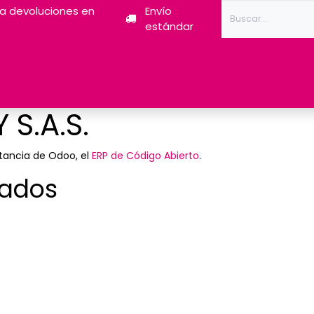
ra devoluciones en
Envío
estándar
Tóner
Tintas
Pantum
Impresoras 3D
Escán
S.A.S.
tancia de Odoo, el
ERP de Código Abierto
.
lados