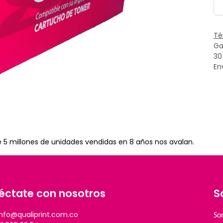
Té
Ga
30
En
e 5 millones de unidades vendidas en 8 años nos avalan.
éctate con nosotros
S
info@qualiprint.com.co
So