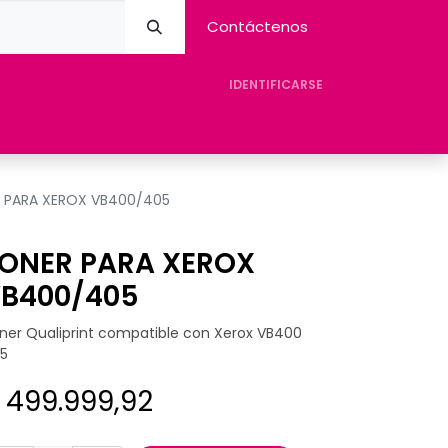
Contáctenos
IDENTIFICARSE
eres Avision
Tienda
Contacto
Ayuda
 PARA XEROX VB400/405
ONER PARA XEROX
B400/405
ner Qualiprint compatible con Xerox VB400
5
$
499.999,92