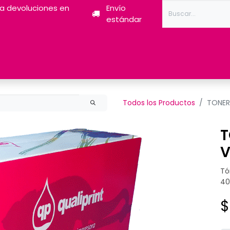
ra devoluciones en
Envío
estándar
Tóner
Tintas
Pantum
Impresoras 3D
Escán
Todos los Productos
TONER
T
V
Tó
40