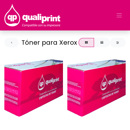
Tóner para Xerox
TONER PARA XEROX
TONER PARA XEROX
VB400/405
106R02732 / 3610 BK