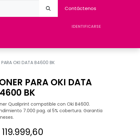
Contáctenos
IDENTIFICARSE
eres Avision
Tienda
Contacto
Ayuda
 PARA OKI DATA B4600 BK
ONER PARA OKI DATA
4600 BK
ner Qualiprint compatible con Oki B4600.
ndimiento 7.000 pag. al 5% cobertura. Garantia
meses.
$
119.999,60