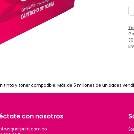
Té
Ga
30
En
 tinta y toner compatible. Más de 5 millones de unidades vendi
éctate con nosotros
S
info@qualiprint.com.co
So