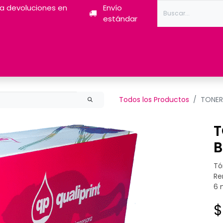
ra devoluciones en
Envío
estándar
Tóner
Tintas
Pantum
Impresoras 3D
Escán
Todos los Productos
TONER
T
B
Tó
Re
6 