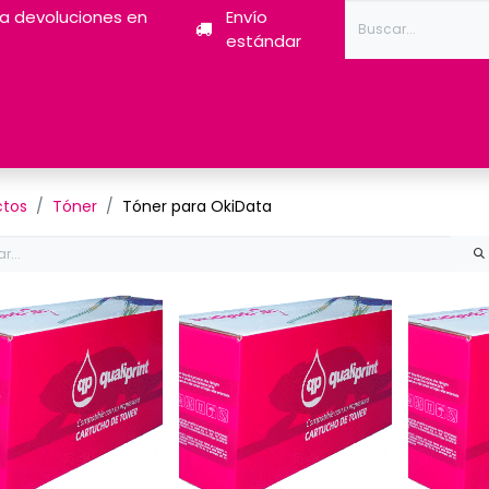
ra devoluciones en
Envío
estándar
Tóner
Tintas
Pantum
Impresoras 3D
Escán
ctos
Tóner
Tóner para OkiData