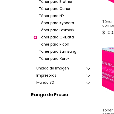
Tóner para Brother
TONE
Tóner para Canon
C310
Tóner para HP
Tóner 
Tóner para Kyocera
compat
C350 C
Tóner para Lexmark
$
100
Rendim
5% cob
Tóner para OkiData
mese
Tóner para Ricoh
Tóner para Samsung
Tóner para Xerox
Unidad de Imagen
Impresoras
Mundo 3D
Rango de Precio
TONE
B480
Tóner 
compat