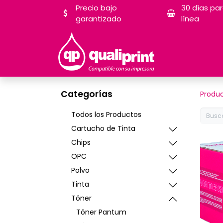
Precio bajo
30 días pa
garantizado
línea
Categorías
Produ
Todos los Productos
Cartucho de Tinta
Chips
OPC
Polvo
Tinta
Tóner
Tóner Pantum