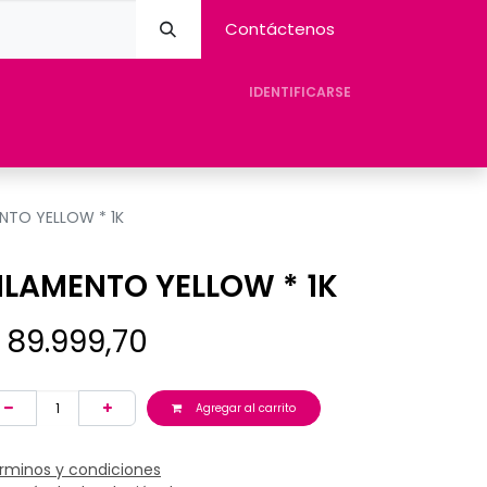
Contáctenos
IDENTIFICARSE
eres Avision
Tienda
Contacto
Ayuda
ENTO YELLOW * 1K
ILAMENTO YELLOW * 1K
$
89.999,70
Agregar al carrito
rminos y condiciones