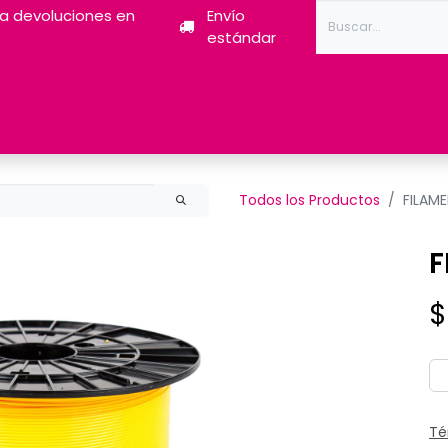
ra devoluciones en
Envío
estándar
Tóner
Tintas
Pantum
Impresoras 3D
Escán
Todos los Productos
FILAM
F
Té