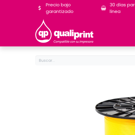
Precio bajo
30 días pa
garantizado
línea