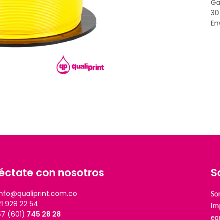
Ga
30
En
éctate con nosotros
S
info@qualiprint.com.co
So
 928 22 54
im
 (601)
745 28 28
eq