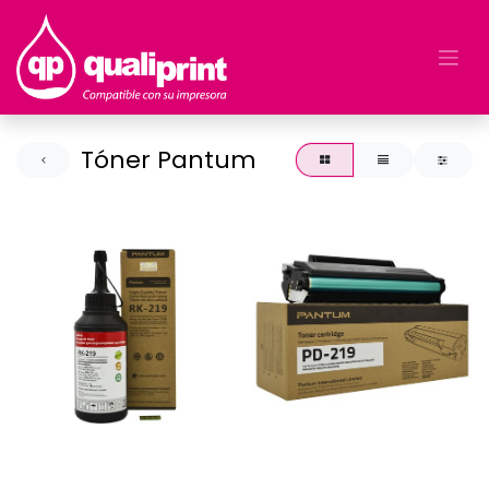
Tóner Pantum
KIT ORIGINAL RECARGA
TONER ORIGINAL
PANTUM RK-219
PANTUM PD-219