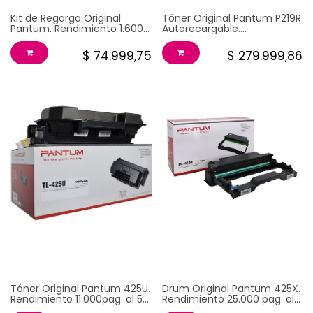
Kit de Regarga Original
Tóner Original Pantum P219R
Pantum. Rendimiento 1.600
Autorecargable.
pag.. al 5% cobertura.
Rendimiento 1.600pag. al 5%
Garantia 1 año.
cobertura. Garantía 1 año ó
$
74.999,75
$
279.999,86
1600 pág al 5% de cobertura,
lo que primero ocurra.
UNIDAD DE IMAGEN
TONER ORIGINAL
ORIGINAL PANTUM DL
PANTUM TL 425U
425X
Tóner Original Pantum 425U.
Drum Original Pantum 425X.
Rendimiento 11.000pag. al 5%
Rendimiento 25.000 pag. al
cobertura. Garantia 1 año.
5% cobertura. Garantia 1