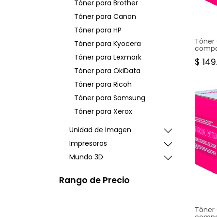
Tóner para Brother
TONE
Tóner para Canon
TK31
Tóner para HP
Tóner 
Tóner para Kyocera
compa
TK3122
Tóner para Lexmark
$
149
21.000
Garant
Tóner para OkiData
Tóner para Ricoh
Tóner para Samsung
Tóner para Xerox
Unidad de Imagen
Impresoras
Mundo 3D
Rango de Precio
TONE
TK31
Tóner 
compa