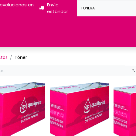
devoluciones en
Envío
estándar
Tóner
Tintas
Pantum
Impresoras 3D
Escán
ctos
Tóner