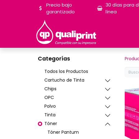
Precio bajo
30 días para 
garantizado
línea
Categorías
Produ
Todos los Productos
Cartucho de Tinta
Chips
OPC
Polvo
Tinta
Tóner
Tóner Pantum